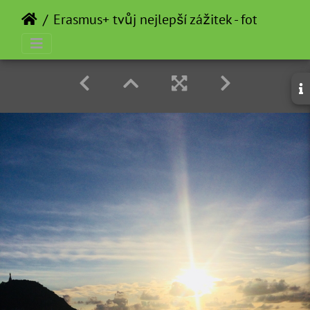
Erasmus+ tvůj nejlepší zážitek - fotosoutěž