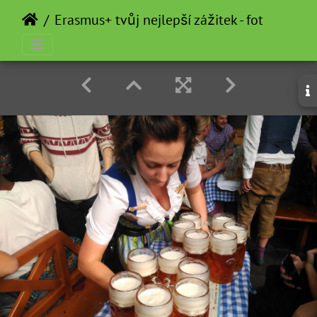
Erasmus+ tvůj nejlepší zážitek - fotosoutěž