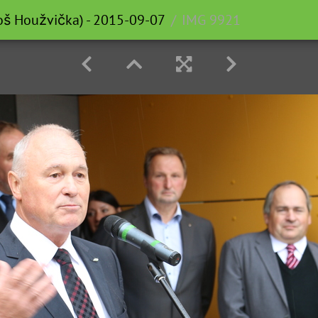
loš Houžvička) - 2015-09-07
IMG 9921