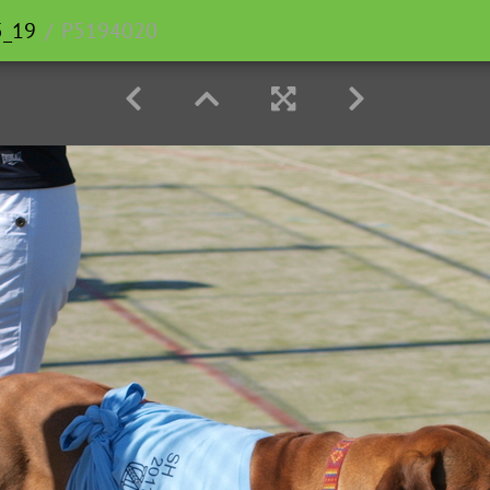
5_19
P5194020