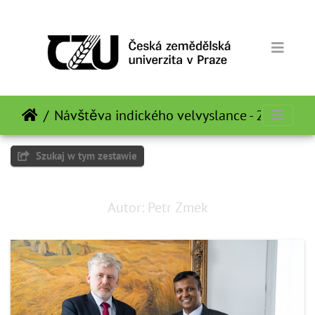
Návštěva indického velvyslance - 21.12.20
Szukaj w tym zestawie
Autor: Petr Zmek