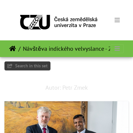
Návštěva indického velvyslance - 21.12.20
Search in this set
Autor: Petr Zmek